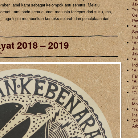
Jak
eri label kami sebagai kelompok anti semitis. Melalui
'Yo
hormat kami pada semua umat manusia terlepas dari suku, ras,
Ger
i juga ingin memberikan konteks sejarah dan penciptaan dari
Po
"Al
Syd
Ind
yat 2018 – 2019
"An
Jus
Jak
ts
"Ar
Ind
"Ar
Far
"Bo
art
"Cu
att
Mor
"Fe
Ins
"Of
Arb