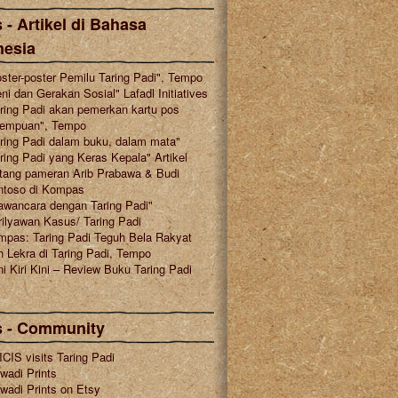
 - Artikel di Bahasa
nesia
ster-poster Pemilu Taring Padi", Tempo
ni dan Gerakan Sosial" Lafadl Initiatives
ring Padi akan pemerkan kartu pos
rempuan", Tempo
ring Padi dalam buku, dalam mata"
ring Padi yang Keras Kepala" Artikel
tang pameran Arib Prabawa & Budi
ntoso di Kompas
awancara dengan Taring Padi"
ilyawan Kasus/ Taring Padi
mpas: Taring Padi Teguh Bela Rakyat
 Lekra di Taring Padi, Tempo
i Kiri Kini – Review Buku Taring Padi
s - Community
CIS visits Taring Padi
wadi Prints
wadi Prints on Etsy