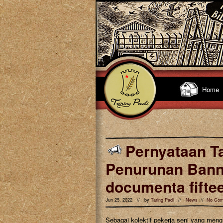
Home
Pernyataan Ta
Penurunan Banne
documenta fifte
Jun 25, 2022 // by
Taring Padi
//
News
//
No Co
Sebagai kolektif pekerja seni yang men