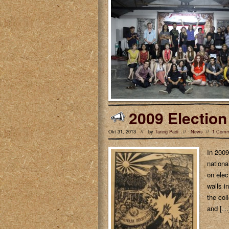
2009 Election
Okt 31, 2013 // by
Taring Padi
//
News
//
1 Comm
In 2009
nationa
on elec
walls i
the col
and […