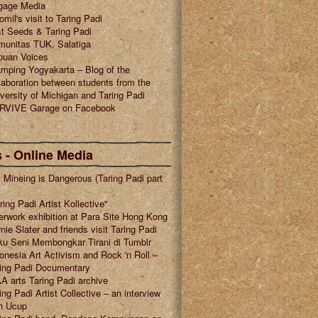
gage Media
omil's visit to Taring Padi
t Seeds & Taring Padi
munitas TUK, Salatiga
puan Voices
mping Yogyakarta – Blog of the
laboration between students from the
versity of Michigan and Taring Padi
RVIVE Garage on Facebook
 - Online Media
l Mineing is Dangerous (Taring Padi part
ring Padi Artist Kollective"
erwork exhibition at Para Site Hong Kong
nie Slater and friends visit Taring Padi
u Seni Membongkar Tirani di Tumblr
onesia Art Activism and Rock 'n Roll –
ring Padi Documentary
A arts Taring Padi archive
ing Padi Artist Collective – an interview
h Ucup