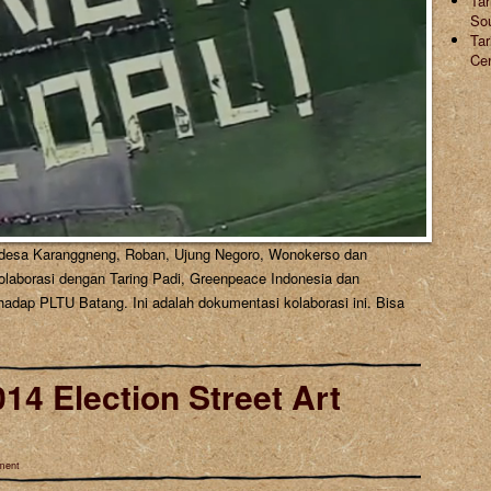
Ta
So
Tar
Ce
 desa Karanggneng, Roban, Ujung Negoro, Wonokerso dan
laborasi dengan Taring Padi, Greenpeace Indonesia dan
adap PLTU Batang. Ini adalah dokumentasi kolaborasi ini. Bisa
014 Election Street Art
ment