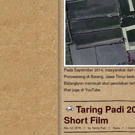
Pada September 2014, masyarakat dari
Ponowareng di Batang, Jawa Timur berko
Batanglyon membuat aksi penolakan terh
lihat juga di YouTube.
Taring Padi 2
Short Film
Nov 12, 2015 // by
Taring Padi
//
News
//
1 Com