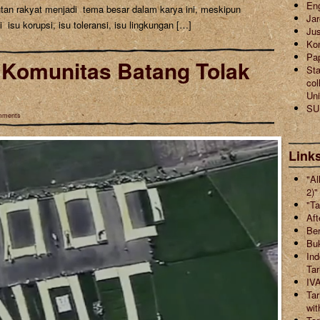
En
utan rakyat menjadi tema besar dalam karya ini, meskipun
Jar
su korupsi, isu toleransi, isu lingkungan […]
Jus
Ko
Pa
& Komunitas Batang Tolak
Sta
col
Uni
SU
mments
Links
"Al
2)"
"Ta
Aft
Ber
Buk
Ind
Ta
IVA
Tar
wit