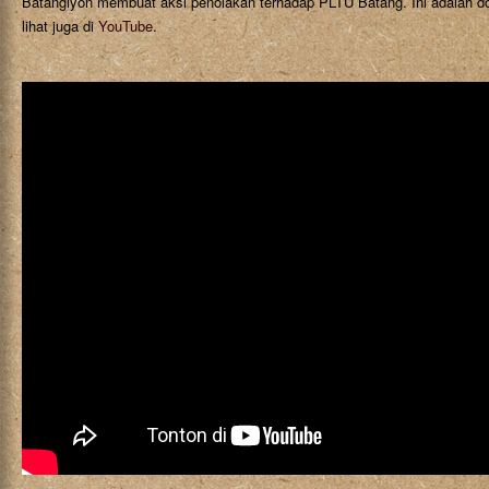
Batanglyon membuat aksi penolakan terhadap PLTU Batang. Ini adalah dok
lihat juga di
YouTube
.