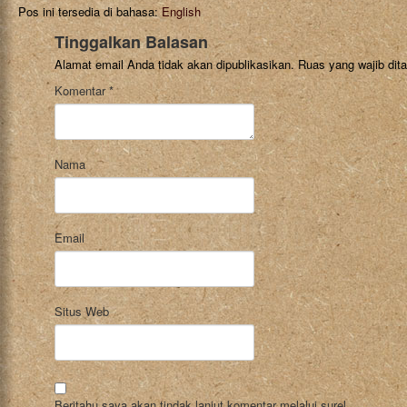
Pos ini tersedia di bahasa:
English
Tinggalkan Balasan
Alamat email Anda tidak akan dipublikasikan.
Ruas yang wajib dit
Komentar
*
Nama
Email
Situs Web
Beritahu saya akan tindak lanjut komentar melalui surel.