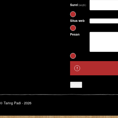
Surel
(wajib)
Situs web
Pesan
Kirim
© Taring Padi - 2026