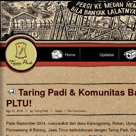
Home
Updates
Taring Padi & Komunitas B
PLTU!
Agu 31, 2016 // by
Taring Padi
//
News
//
No Comments
Pada September 2014, masyarakat dari desa Karanggneng, Roban, Ujun
Ponowareng di Batang, Jawa Timur berkolaborasi dengan Taring Padi, Gr