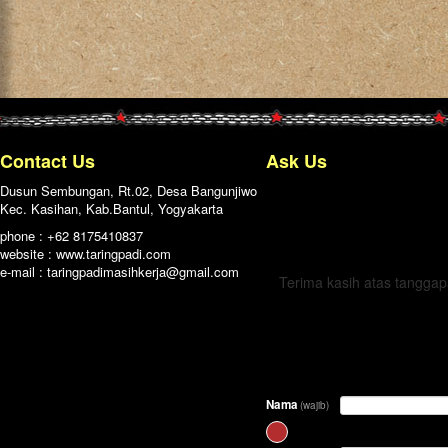
Contact Us
Ask Us
Dusun Sembungan, Rt.02, Desa Bangunjiwo
Kec. Kasihan, Kab.Bantul, Yogyakarta
← Kembali
phone : +62 8175410837
website : www.taringpadi.com
e-mail :
taringpadimasihkerja@gmail.com
Terima kasih atas tangga
Nama
(wajib)