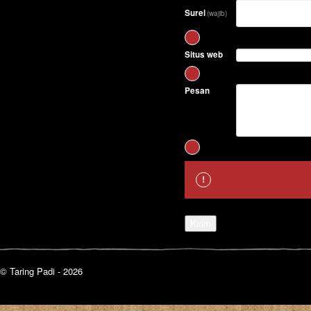
Surel
(wajib)
Situs web
Pesan
Kirim
© Taring Padi - 2026