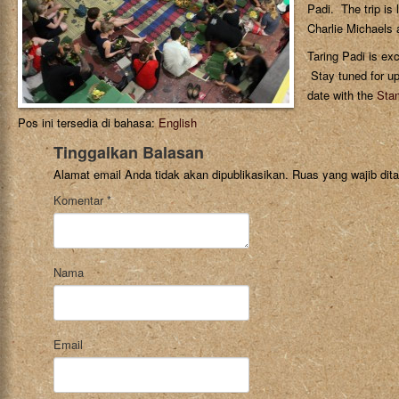
Padi. The trip is
Charlie Michaels 
Taring Padi is exc
Stay tuned for u
date with the
Sta
Pos ini tersedia di bahasa:
English
Tinggalkan Balasan
Alamat email Anda tidak akan dipublikasikan.
Ruas yang wajib dit
Komentar
*
Nama
Email