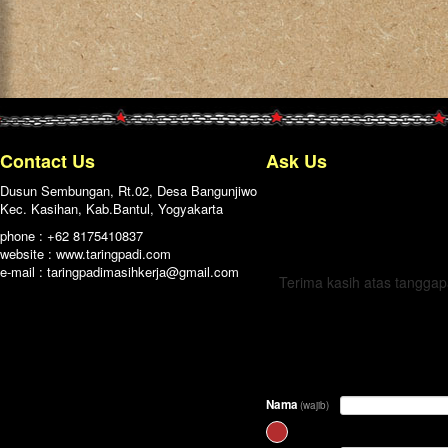
Contact Us
Ask Us
Dusun Sembungan, Rt.02, Desa Bangunjiwo
Kec. Kasihan, Kab.Bantul, Yogyakarta
← Kembali
phone : +62 8175410837
website : www.taringpadi.com
e-mail :
taringpadimasihkerja@gmail.com
Terima kasih atas tangga
Nama
(wajib)