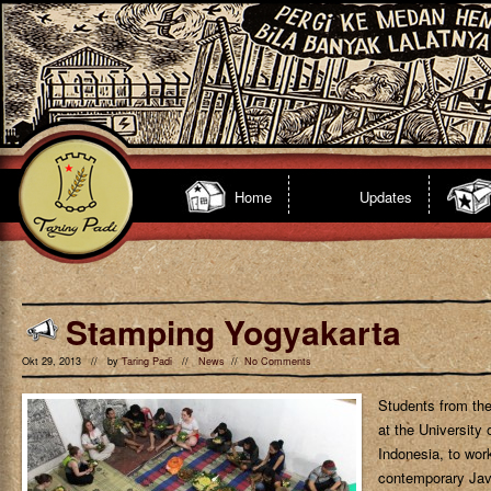
Home
Updates
Stamping Yogyakarta
Okt 29, 2013 // by
Taring Padi
//
News
//
No Comments
Students from th
at the University
Indonesia, to work
contemporary Java