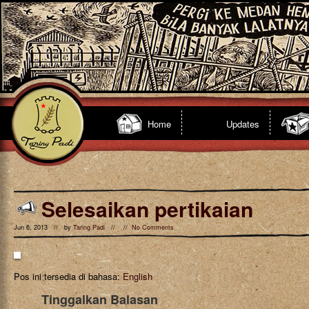
Home
Updates
Selesaikan pertikaian
Jun 6, 2013 // by
Taring Padi
// //
No Comments
Pos ini tersedia di bahasa:
English
Tinggalkan Balasan