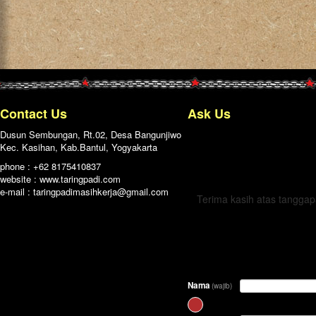
Contact Us
Ask Us
Dusun Sembungan, Rt.02, Desa Bangunjiwo
Kec. Kasihan, Kab.Bantul, Yogyakarta
← Kembali
phone : +62 8175410837
website : www.taringpadi.com
e-mail :
taringpadimasihkerja@gmail.com
Terima kasih atas tangga
Nama
(wajib)