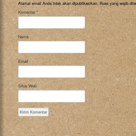
Alamat email Anda tidak akan dipublikasikan.
Ruas yang wajib dit
Komentar
*
Nama
Email
Situs Web