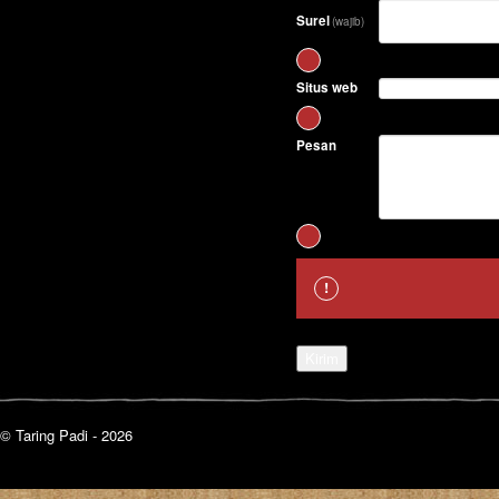
Surel
(wajib)
Situs web
Pesan
Kirim
© Taring Padi - 2026