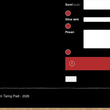
Surel
(wajib)
Situs web
Pesan
Kirim
© Taring Padi - 2026