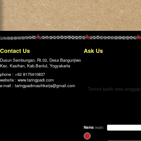
Contact Us
Ask Us
Dusun Sembungan, Rt.02, Desa Bangunjiwo
Kec. Kasihan, Kab.Bantul, Yogyakarta
← Kembali
phone : +62 8175410837
website : www.taringpadi.com
e-mail :
taringpadimasihkerja@gmail.com
Terima kasih atas tangga
Nama
(wajib)