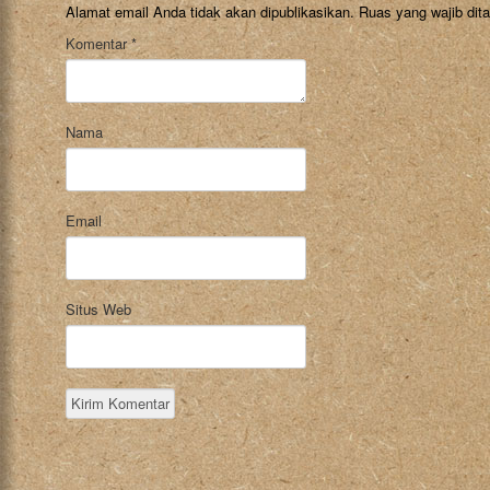
Alamat email Anda tidak akan dipublikasikan.
Ruas yang wajib dit
Komentar
*
Nama
Email
Situs Web