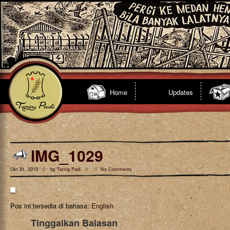
Home
Updates
IMG_1029
Okt 31, 2013 // by
Taring Padi
// //
No Comments
Pos ini tersedia di bahasa:
English
Tinggalkan Balasan