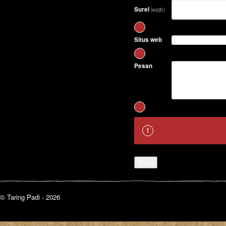
Surel
(wajib)
Situs web
Pesan
Kirim
© Taring Padi - 2026