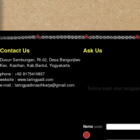
Contact Us
Ask Us
Dusun Sembungan, Rt.02, Desa Bangunjiwo
Kec. Kasihan, Kab.Bantul, Yogyakarta
← Kembali
phone : +62 8175410837
website : www.taringpadi.com
e-mail :
taringpadimasihkerja@gmail.com
Terima kasih atas tangga
Nama
(wajib)