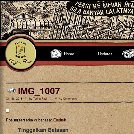
Home
Updates
IMG_1007
Okt 31, 2013 // by
Taring Padi
// //
No Comments
Pos ini tersedia di bahasa:
English
Tinggalkan Balasan