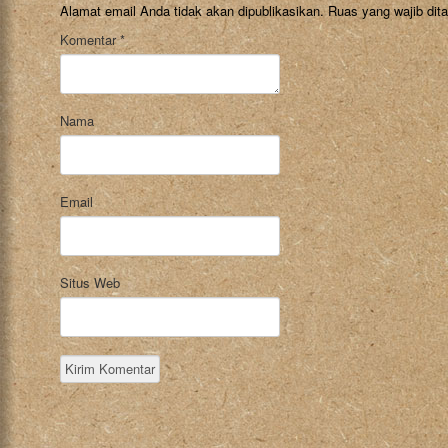
Alamat email Anda tidak akan dipublikasikan.
Ruas yang wajib dit
Komentar
*
Nama
Email
Situs Web