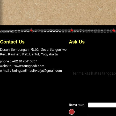
Contact Us
Ask Us
Dusun Sembungan, Rt.02, Desa Bangunjiwo
Kec. Kasihan, Kab.Bantul, Yogyakarta
← Kembali
phone : +62 8175410837
website : www.taringpadi.com
e-mail :
taringpadimasihkerja@gmail.com
Terima kasih atas tangga
Nama
(wajib)