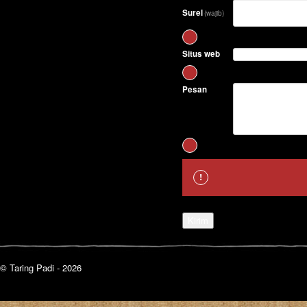
Surel
(wajib)
Situs web
Pesan
Kirim
© Taring Padi - 2026