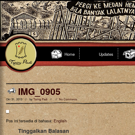
Home
Updates
IMG_0905
Okt 31, 2013 // by
Taring Padi
// //
No Comments
Pos ini tersedia di bahasa:
English
Tinggalkan Balasan