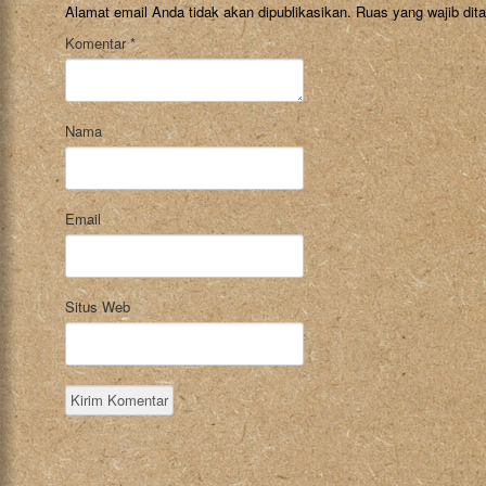
Alamat email Anda tidak akan dipublikasikan.
Ruas yang wajib dit
Komentar
*
Nama
Email
Situs Web