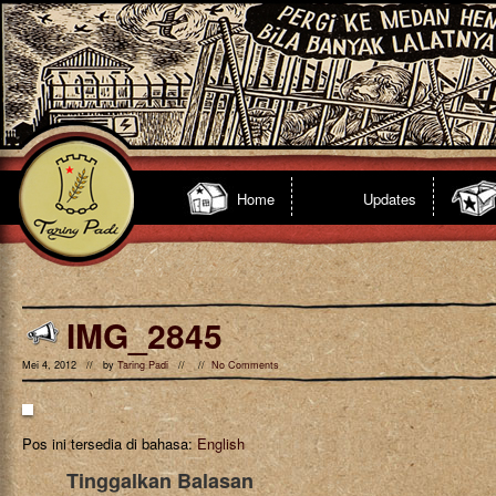
Home
Updates
IMG_2845
Mei 4, 2012 // by
Taring Padi
// //
No Comments
Pos ini tersedia di bahasa:
English
Tinggalkan Balasan