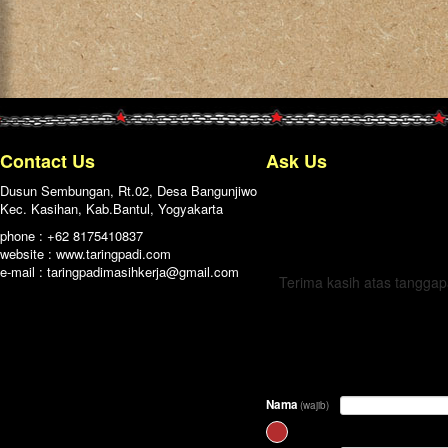
Contact Us
Ask Us
Dusun Sembungan, Rt.02, Desa Bangunjiwo
Kec. Kasihan, Kab.Bantul, Yogyakarta
← Kembali
phone : +62 8175410837
website : www.taringpadi.com
e-mail :
taringpadimasihkerja@gmail.com
Terima kasih atas tangga
Nama
(wajib)