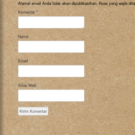
Alamat email Anda tidak akan dipublikasikan.
Ruas yang wajib dit
Komentar
*
Nama
Email
Situs Web