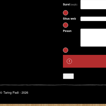
Surel
(wajib)
Situs web
Pesan
Kirim
© Taring Padi - 2026