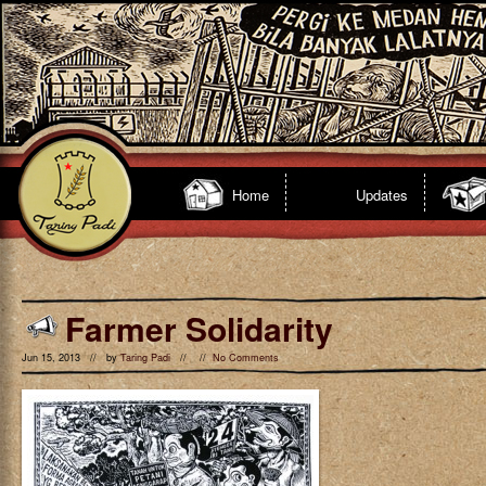
Home
Updates
Farmer Solidarity
Jun 15, 2013 // by
Taring Padi
// //
No Comments