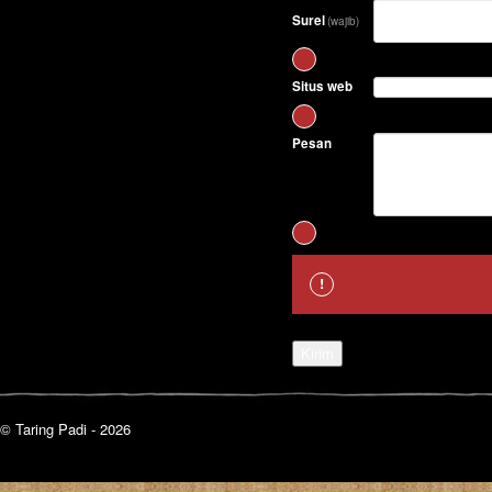
Surel
(wajib)
Situs web
Pesan
Kirim
© Taring Padi - 2026