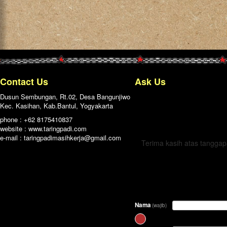
Contact Us
Ask Us
Dusun Sembungan, Rt.02, Desa Bangunjiwo
Kec. Kasihan, Kab.Bantul, Yogyakarta
← Kembali
phone : +62 8175410837
website : www.taringpadi.com
e-mail :
taringpadimasihkerja@gmail.com
Terima kasih atas tangga
Nama
(wajib)