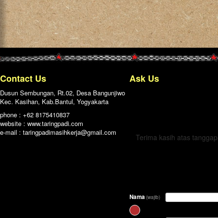
Contact Us
Ask Us
Dusun Sembungan, Rt.02, Desa Bangunjiwo
Kec. Kasihan, Kab.Bantul, Yogyakarta
← Kembali
phone : +62 8175410837
website : www.taringpadi.com
e-mail :
taringpadimasihkerja@gmail.com
Terima kasih atas tangga
Nama
(wajib)