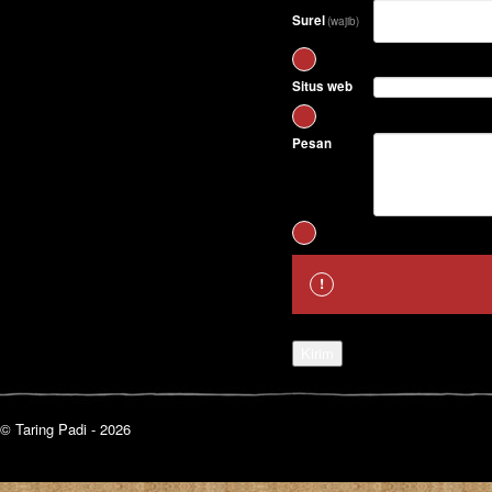
Surel
(wajib)
Situs web
Pesan
Kirim
© Taring Padi - 2026