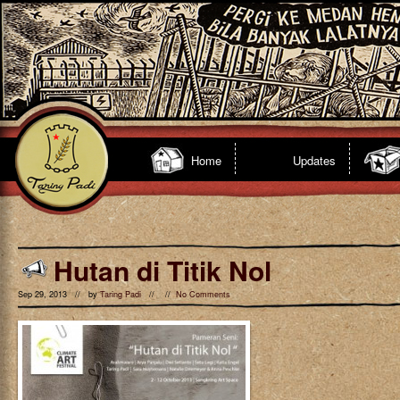
Home
Updates
Hutan di Titik Nol
Sep 29, 2013 // by
Taring Padi
// //
No Comments