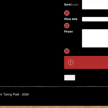
Surel
(wajib)
Situs web
Pesan
Kirim
© Taring Padi - 2026