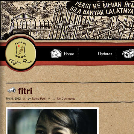
Home
Updates
fitri
Mei 4, 2012 // by
Taring Padi
// //
No Comments