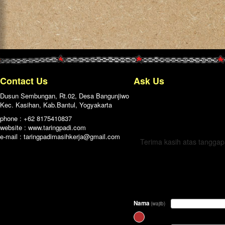
Contact Us
Ask Us
Dusun Sembungan, Rt.02, Desa Bangunjiwo
Kec. Kasihan, Kab.Bantul, Yogyakarta
← Kembali
phone : +62 8175410837
website : www.taringpadi.com
e-mail :
taringpadimasihkerja@gmail.com
Terima kasih atas tangga
Nama
(wajib)